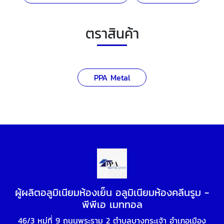
ตราสินค้า
PPA Metal
ผู้ผลิตอลูมิเนียมห้องเย็น อลูมิเนียมห้องคลีนรูม -
พีพีเอ เมททอล
46/3 หมู่ที่ 9 ถนนพระราม 2 ตำบลบางกระเจ้า อำเภอเมือง