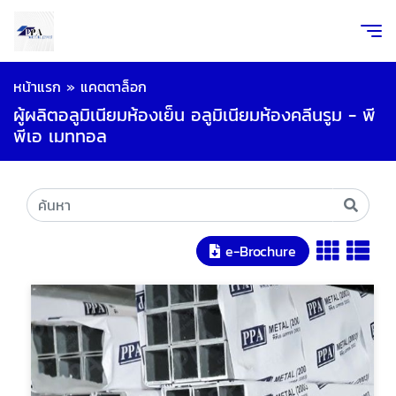
หน้าแรก
»
แคตตาล็อก
ผู้ผลิตอลูมิเนียมห้องเย็น อลูมิเนียมห้องคลีนรูม - พี
พีเอ เมททอล
e-Brochure